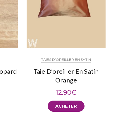
TAIES D'OREILLER EN SATIN
T
éopard
Taie D’oreiller En Satin
Tai
Orange
12.90
€
ACHETER