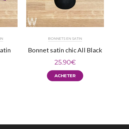
IN
BONNETS EN SATIN
Satin
Bonnet satin chic All Black
Bonne
25.90
€
ACHETER