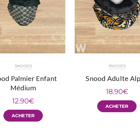
SNOODS
SNOODS
od Palmier Enfant
Snood Adulte Al
Médium
18.90
€
12.90
€
ACHETER
ACHETER