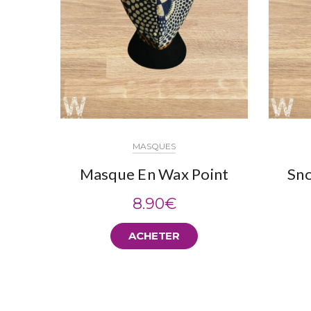
MASQUES
Masque En Wax Point
Sno
8.90
€
ACHETER