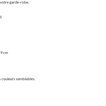
 votre garde-robe.
R
69 cm
 couleurs semblables.