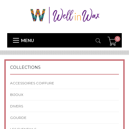
0
MENU
COLLECTIONS
ACCESSOIRES COIFFURE
BIJOUX
DIVERS
GOURDE